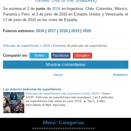
Turtles: Out of the Shadows)
Se estrena el 2 de
junio
de
2016
en Argentina, Chile, Colombia, México,
Panamá y Perú; el 3 de junio de 2016 en Estados Unidos y Venezuela; el
17 de junio de 2016 en los cines de España.
Futuros estrenos:
2016
|
2017
|
2018
|
2019
|
2020
Películas de superhéroes
»
2016
»
Estrenos de películas de superhéroes
Compartir en:
Twitter
Facebook
Google+
Mostrar comentarios
Inicio
Anterior»
Las mejores películas de superhéroes
Películas de superhéroes más populares (Junio 2016)
-
*Junio
2016*: Películas de superhéroes más populares. Las 5 películas
de superhéroes más vistas en junio 2016. ▲ Top 1: X-Men
Apocalipsis (X-Men: Apocalyp...
Menú: Categorías
●●●●●●●●●●●●●●●●●●●●●●●●●●●