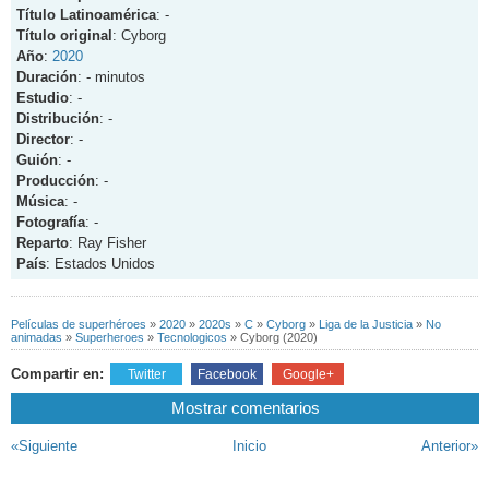
Título Latinoamérica
: -
Título original
: Cyborg
Año
:
2020
Duración
: - minutos
Estudio
: -
Distribución
: -
Director
: -
Guión
: -
Producción
: -
Música
: -
Fotografía
: -
Reparto
: Ray Fisher
País
: Estados Unidos
Películas de superhéroes
»
2020
»
2020s
»
C
»
Cyborg
»
Liga de la Justicia
»
No
animadas
»
Superheroes
»
Tecnologicos
»
Cyborg (2020)
Compartir en:
Twitter
Facebook
Google+
Mostrar comentarios
«Siguiente
Inicio
Anterior»