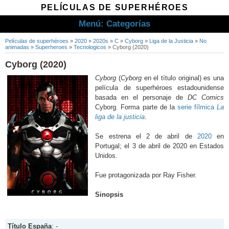
PELÍCULAS DE SUPERHÉROES
Menú: Categorías
Películas de superhéroes
»
2020
»
2020s
»
C
»
Cyborg
»
Liga de la Justicia
»
No
animadas
»
Superheroes
»
Tecnologicos
»
Cyborg (2020)
Cyborg (2020)
Cyborg
(
Cyborg
en el título original) es una
película de superhéroes estadounidense
basada en el personaje de
DC Comics
Cyborg. Forma parte de la
serie fílmica
La
liga de la justicia
.
Se estrena el 2 de abril de
2020
en
Portugal; el 3 de abril de 2020 en Estados
Unidos.
Fue protagonizada por Ray Fisher.
Sinopsis
Título España
: -