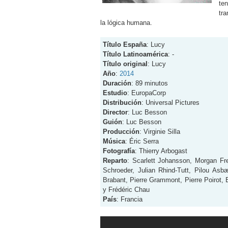
te
tr
la lógica humana.
Título España
: Lucy
Título Latinoamérica
: -
Título original
: Lucy
Año
:
2014
Duración
: 89 minutos
Estudio
: EuropaCorp
Distribución
: Universal Pictures
Director
: Luc Besson
Guión
: Luc Besson
Producción
: Virginie Silla
Música
: Éric Serra
Fotografía
: Thierry Arbogast
Reparto
: Scarlett Johansson, Morgan Fr
Schroeder, Julian Rhind-Tutt, Pilou Asb
Brabant, Pierre Grammont, Pierre Poirot, 
y Frédéric Chau
País
: Francia