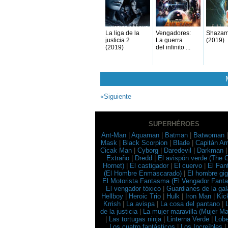
La liga de la
Vengadores:
Shaza
justicia 2
La guerra
(2019)
(2019)
del infinito ...
«Siguiente
SUPERHÉROES
Ant-Man
|
Aquaman
|
Batman
|
Batwoman
Mask
|
Black Scorpion
|
Blade
|
Capitán Am
Cicak Man
|
Cyborg
|
Daredevil
|
Darkman
Extraño
|
Dredd
|
El avispón verde (The 
Hornet)
|
El castigador
|
El cuervo
|
El Fa
(El Hombre Enmascarado)
|
El hombre gi
El Motorista Fantasma (El Vengador Fant
El vengador tóxico
|
Guardianes de la gal
Hellboy
|
Heroic Trio
|
Hulk
|
Iron Man
|
Kic
Krrish
|
La avispa
|
La cosa del pantano
|
de la justicia
|
La mujer maravilla (Mujer Mar
|
Las tortugas ninja
|
Linterna Verde
|
Lob
Los cuatro fantásticos
|
Los Increíbles