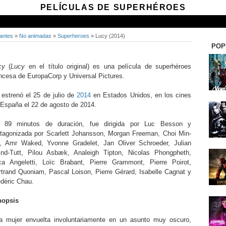
PELÍCULAS DE SUPERHÉROES
antes
»
No animadas
»
Superheroes
»
Lucy (2014)
POP
cy
(
Lucy
en el título original) es una película de superhéroes
ancesa de EuropaCorp y Universal Pictures.
 estrenó el 25 de julio de
2014
en Estados Unidos, en los cines
 España el 22 de agosto de 2014.
 89 minutos de duración, fue dirigida por Luc Besson y
otagonizada por Scarlett Johansson, Morgan Freeman, Choi Min-
k, Amr Waked, Yvonne Gradelet, Jan Oliver Schroeder, Julian
ind-Tutt, Pilou Asbæk, Analeigh Tipton, Nicolas Phongpheth,
ca Angeletti, Loïc Brabant, Pierre Grammont, Pierre Poirot,
rtrand Quoniam, Pascal Loison, Pierre Gérard, Isabelle Cagnat y
édéric Chau.
nopsis
a mujer envuelta involuntariamente en un asunto muy oscuro,