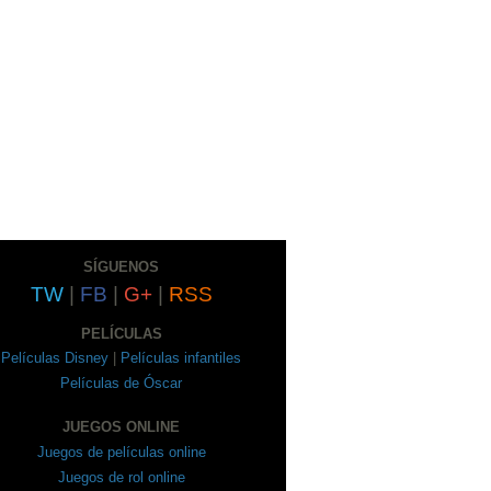
SÍGUENOS
TW
|
FB
|
G+
|
RSS
PELÍCULAS
Películas Disney
|
Películas infantiles
Películas de Óscar
JUEGOS ONLINE
Juegos de películas online
Juegos de rol online