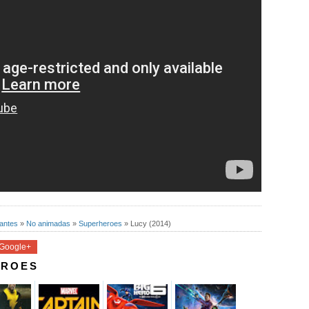
antes
»
No animadas
»
Superheroes
»
Lucy (2014)
Google+
ÉROES