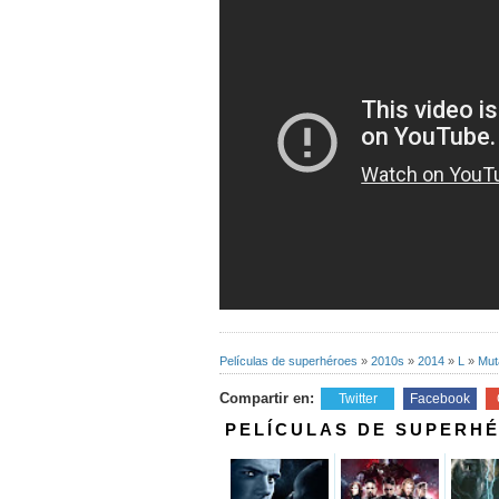
Películas de superhéroes
»
2010s
»
2014
»
L
»
Mut
Compartir en:
Twitter
Facebook
PELÍCULAS DE SUPERH