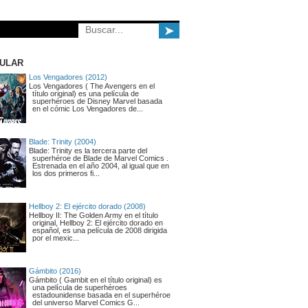
➤
ULAR
Los Vengadores (2012)
Los Vengadores ( The Avengers en el
título original) es una película de
superhéroes de Disney Marvel basada
en el cómic Los Vengadores de...
Blade: Trinity (2004)
Blade: Trinity es la tercera parte del
superhéroe de Blade de Marvel Comics .
Estrenada en el año 2004, al igual que en
los dos primeros fi...
Hellboy 2: El ejército dorado (2008)
Hellboy II: The Golden Army en el título
original, Hellboy 2: El ejército dorado en
español, es una película de 2008 dirigida
por el mexic...
Gámbito (2016)
Gámbito ( Gambit en el título original) es
una película de superhéroes
estadounidense basada en el superhéroe
del universo Marvel Comics G...