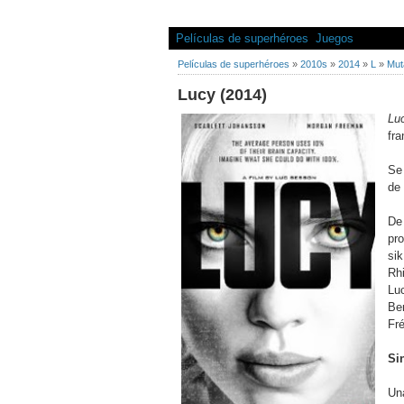
Películas de superhéroes
Juegos
Películas de superhéroes
»
2010s
»
2014
»
L
»
Mut
Lucy (2014)
Lu
fr
Se
de
De
pr
si
Rh
Lu
Be
Fr
Si
Un