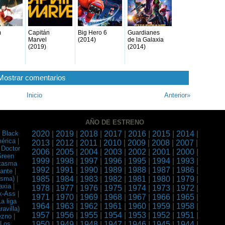
m
Capitán
Big Hero 6
Guardianes
Marvel
(2014)
de la Galaxia
(2019)
(2014)
Mostrar comentarios
Inicio
Anterior»
AÑO DE ESTRENO
|
Black
2020
|
2019
|
2018
|
2017
|
2016
|
2015
|
2014
|
érica
|
2013
|
2012
|
2011
|
2010
|
2009
|
2008
|
2007
|
|
Doctor
2006
|
2005
|
2004
|
2003
|
2002
|
2001
|
2000
|
Green
1999
|
1998
|
1997
|
1996
|
1995
|
1994
|
1993
|
ntasma
1992
|
1991
|
1990
|
1989
|
1988
|
1987
|
1986
|
gante
|
asma)
|
1985
|
1984
|
1983
|
1982
|
1981
|
1980
|
1979
|
axia
|
1978
|
1977
|
1976
|
1975
|
1974
|
1973
|
1972
|
k-Ass
|
1971
|
1970
|
1969
|
1968
|
1967
|
1966
|
1965
|
La liga
1964
|
1963
|
1962
|
1961
|
1960
|
1959
|
1958
|
avilla)
1957
|
1956
|
1955
|
1954
|
1953
|
1952
|
1951
|
ezno
|
|
Los
1950
|
1949
|
1948
|
1947
|
1946
|
1945
|
1944
|