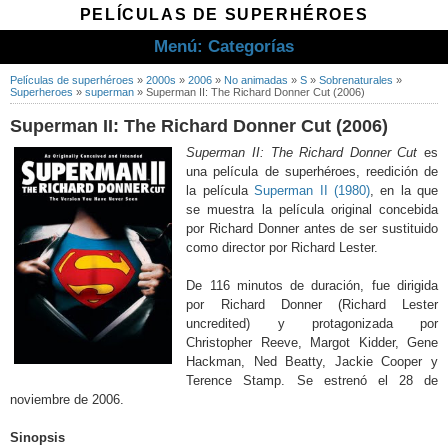
PELÍCULAS DE SUPERHÉROES
Menú: Categorías
Películas de superhéroes
»
2000s
»
2006
»
No animadas
»
S
»
Sobrenaturales
»
Superheroes
»
superman
»
Superman II: The Richard Donner Cut (2006)
Superman II: The Richard Donner Cut (2006)
Superman II: The Richard Donner Cut
es
una película de superhéroes, reedición de
la película
Superman II (1980)
, en la que
se muestra la película original concebida
por Richard Donner antes de ser sustituido
como director por Richard Lester.
De 116 minutos de duración, fue dirigida
por Richard Donner (Richard Lester
uncredited) y protagonizada por
Christopher Reeve, Margot Kidder, Gene
Hackman, Ned Beatty, Jackie Cooper y
Terence Stamp. Se estrenó el 28 de
noviembre de 2006.
Sinopsis