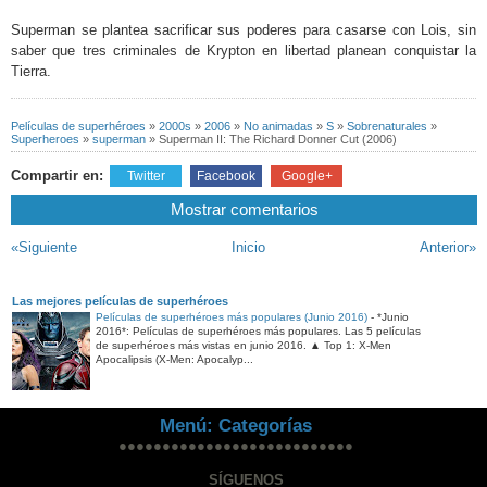
Superman se plantea sacrificar sus poderes para casarse con Lois, sin
saber que tres criminales de Krypton en libertad planean conquistar la
Tierra.
Películas de superhéroes
»
2000s
»
2006
»
No animadas
»
S
»
Sobrenaturales
»
Superheroes
»
superman
»
Superman II: The Richard Donner Cut (2006)
Compartir en:
Twitter
Facebook
Google+
Mostrar comentarios
«Siguiente
Inicio
Anterior»
Las mejores películas de superhéroes
Películas de superhéroes más populares (Junio 2016)
-
*Junio
2016*: Películas de superhéroes más populares. Las 5 películas
de superhéroes más vistas en junio 2016. ▲ Top 1: X-Men
Apocalipsis (X-Men: Apocalyp...
Menú: Categorías
●●●●●●●●●●●●●●●●●●●●●●●●●●●
SÍGUENOS